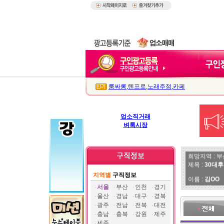
룸싸롱
,
텐프로
,
노래주점
,
카페
업소직거래
벼룩시장
이름 :
정OO
희망지역 : 부산
제목 :
30대후
지역별
구직정보
이름 :
김OO
희망지역 : 서
서울
부산
인천
경기
제목 :
말 잘하
울산
경남
대구
경북
광주
전남
전북
대전
이름 :
쿠OO
충남
충북
강원
제주
희망지역 : 서
세종