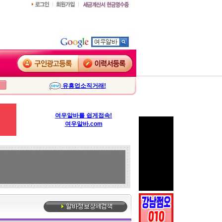
유흥업소직거래!
여우알바를 쉽게접속!
여우알바.com