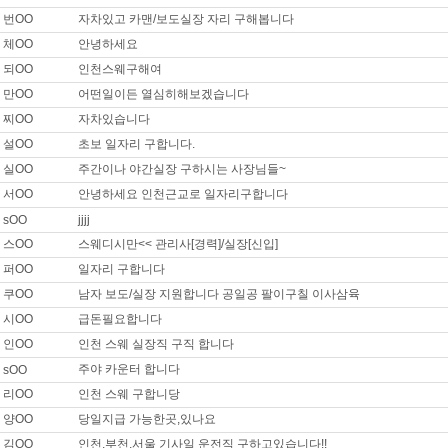
번OO
자차있고 카맨/보도실장 자리 구해봅니다
울 전지역 / 희망급여 : 면접후결정 0원
체OO
안녕하세요
세요
되OO
인천스웨구해여
만OO
어떤일이든 열심히해보겠습니다
기 안산시 / 희망급여 : 면접후결정 0원
찌OO
자차있습니다
 큰데 일 가능할까요?
설OO
초보 일자리 구합니다.
기 수원시 / 희망급여 : 면접후결정 0원
실OO
주간이나 야간실장 구하시는 사장님들~
/ 운전 실장 합니다
서OO
안녕하세요 인천근교로 일자리구합니다
sOO
jjjj
기 수원시 / 희망급여 : 일급 100,000원
스OO
스웨디시만<< 관리사[경력]/실장[신입]
세요
퍼OO
일자리 구합니다
울 강남구 / 희망급여 : 면접후결정 0원
쿠OO
남자 보도/실장 지원합니다 공일공 팔이구칠 이사삼육
유로 할수있는 일 구하고있습니다.
시OO
급돈필요합니다
인OO
인천 스웨 실장직 구직 합니다
울 전지역 / 희망급여 : 일급 300,000원
주야 카운터 합니다
sOO
희
리OO
인천 스웨 구합니당
울 강서구 / 희망급여 : 면접후결정 0원
양OO
당일지급 가능한곳,있나요
,실장급으로 구직합니다.
김OO
인천,부천,서울 기사일 운전직 구하고있습니다!!