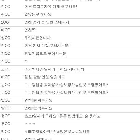
인OO
인천 출퇴근자유 가게 급구해요!
 북구 / 희망급여 : 일급 400,000원
퀸OO
일많은곳 찾아요
구~일자리구해욥!!^^
인천 경기 룸 인천 스웨디시
1OO
마OO
인천쪽
울 강남구 / 희망급여 : 면접후결정 0원
탁드립니다
알OO
무엇이든합니다
인OO
인천 기사 실장 구하시는분 !
울 강북구 / 희망급여 : 면접후결정 0원
양OO
당일지급으로 구하시는분,
세요 장기근무 구합니다
김OO
ㄲ
모OO
아가씨세명 일자리 구해요 기타 제외
기 고양시 / 희망급여 : 면접후결정 0원
시지사 남성도우미
예OO
칠칠-팔팔 인천 일찾아요
눈OO
ㄱㅣ탕업종 찾아용 사십보장가능한곳 두명있어요~
기 고양시 / 희망급여 : 면접후결정 0원
눈OO
ㄱㅣ탕업종 찾아용 사십보장가능한곳 두명있어요~
립니다. 이나리입니다.월~금 주간 or 금,토 야간 일자리 찾고 있어요
알OO
인천!!연락주세요
알OO
인천!!연락주세요
기 고양시 / 희망급여 : 면접후결정 0원
나 오 ㅍ 없을까요?
현OO
초보)일자리 구해요!! 통통 평범해요..술 못하고..
루OO
ㅋㅋㅋ
울 관악구 / 희망급여 : 면접후결정 0원
일OO
노래고정찾아요!!손님많은곳ㅠㅠ원해요
이즈 썰부자 타로리더
다OO
인천 일구해요^^