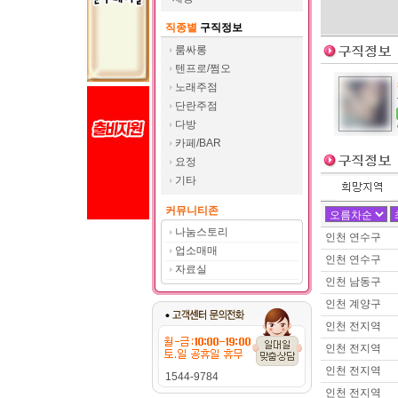
제목 :
트젠 
이름 :
여OO
직종별
구직정보
희망지역 : 경기
룸싸롱
제목 :
여장시
텐프로/쩜오
이름 :
두OO
노래주점
희망지역 : 경
단란주점
제목 :
유흥쪽
다방
이름 :
김OO
카페/BAR
희망지역 : 전
요정
제목 :
신안 
기타
이름 :
김OO
희망지역 : 전
커뮤니티존
제목 :
다방일 
나눔스토리
인천 연수구
업소매매
이름 :
예OO
인천 연수구
희망지역 : 경
자료실
제목 :
애교많은
인천 남동구
인천 계양구
이름 :
덴OO
희망지역 : 서
인천 전지역
제목 :
센스넘
인천 전지역
이름 :
토OO
인천 전지역
1544-9784
희망지역 : 경
인천 전지역
제목 :
구인구