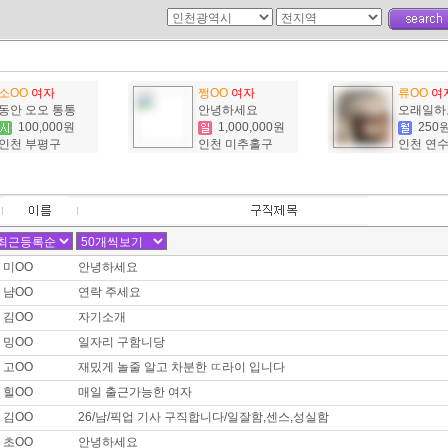
쉬멜입니다.
 고양시 / 희망급여 : 월급 3,000,000원
디 필요하신분 찾아요
소OO
여자
쩡OO
여자
류OO
여
동안 오오 통통
안녕하세요
오래일하
기 수원시 / 희망급여 : 면접후결정 0원
100,000원
1,000,000원
250
,밤일,운적일자리 구합니다
인천 부평구
인천 미추홀구
인천 연
남 신안군 / 희망급여 : 면접후결정 0원
다방
남 신안군 / 희망급여 : 면접후결정 0원
구해요.
미OO
안녕하세요
냠OO
연락 주세요
남 전지역 / 희망급여 : 시급 50,000원
 >_<예리 !! 열심히 일하겠습니다
김OO
자기소개
밍OO
일자리 구함니당
울 강남구 / 희망급여 : 면접후결정 0원
고OO
재밌게 놀줄 알고 차분한 ㄸ라이 입니다
치는 이십대 실장,카운터 구합니다 자차운전가능합니다
힐OO
매일 출근가능한 여자
김OO
26/남/픽업 기사 구직합니다/일잘함,센스,성실함
기 화성시 / 희망급여 : 면접후결정 0원
초OO
안녕하세요
직합니다