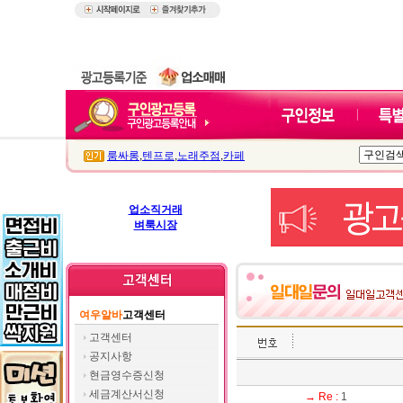
룸싸롱
,
텐프로
,
노래주점
,
카페
업소직거래
벼룩시장
여우알바
고객센터
고객센터
공지사항
현금영수증신청
세금계산서신청
→ Re :
1