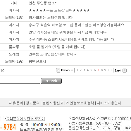
기타
인천 주안동 업소~
마사지
★★★★★목포 로드샵 급매★★★★★
노래방(1종)
장사잘되는 노래주점 팝니다
마사지
송파구 석촌역 바로앞 로드샵 들어오실분 바로영업가능하세요
마사지
안양 먹자상권 메인 위치좋은 마사지샵 매매합니다
마사지
수원 매탄동 스웨디시샵 내놔요~/ 바로 영업 가능합니다
룸싸롱
호텔 룸 팔어요 (호텔 룸 매매 합니다)
노래방
연수동 노래연습장 매매 합니다.
노래방(1종)
평택신도시
1
2
3
4
5
6
7
8
9
10
10
제휴문의
|
광고문의
|
불편사항신고
|
개인정보보호정책
|
서비스이용안내