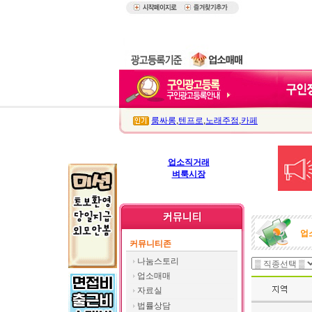
룸싸롱
,
텐프로
,
노래주점
,
카페
업소직거래
벼룩시장
업
커뮤니티존
나눔스토리
업소매매
자료실
법률상담