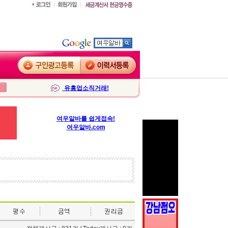
유흥업소직거래!
여우알바를 쉽게접속!
여우알바.com