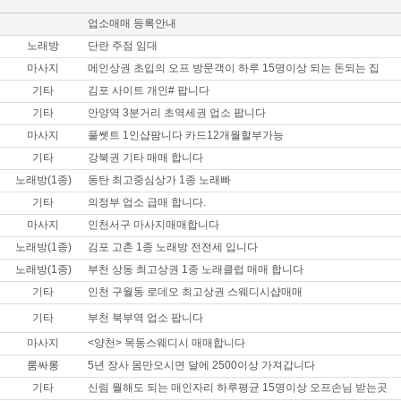
업소매매 등록안내
노래방
단란 주점 임대
마사지
메인상권 초입의 오프 방문객이 하루 15명이상 되는 돈되는 집
기타
김포 사이트 개인# 팝니다
기타
안양역 3분거리 초역세권 업소 팝니다
마사지
풀쎗트 1인샵팜니다 카드12개월할부가능
기타
강북권 기타 매매 합니다
노래방(1종)
동탄 최고중심상가 1종 노래빠
기타
의정부 업소 급매 합니다.
마사지
인천서구 마사지매매합니다
노래방(1종)
김포 고촌 1종 노래방 전전세 입니다
노래방(1종)
부천 상동 최고상권 1종 노래클럽 매매 합니다
기타
인천 구월동 로데오 최고상권 스웨디시샵매매
기타
부천 북부역 업소 팝니다
마사지
<양천> 목동스웨디시 매매합니다
룸싸롱
5년 장사 몸만오시면 달에 2500이상 가져갑니다
기타
신림 뭘해도 되는 매인자리 하루평균 15명이상 오프손님 받는곳