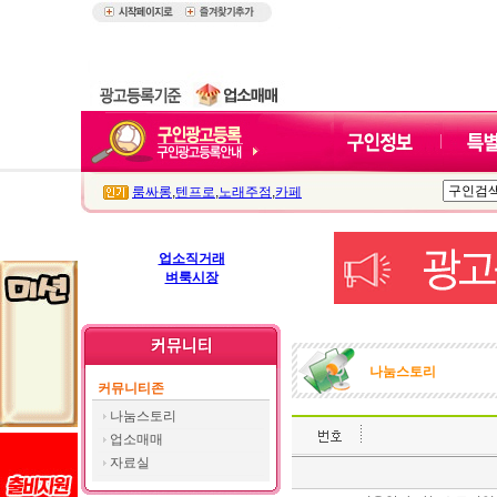
룸싸롱
,
텐프로
,
노래주점
,
카페
업소직거래
벼룩시장
나눔스토리
커뮤니티존
나눔스토리
업소매매
자료실