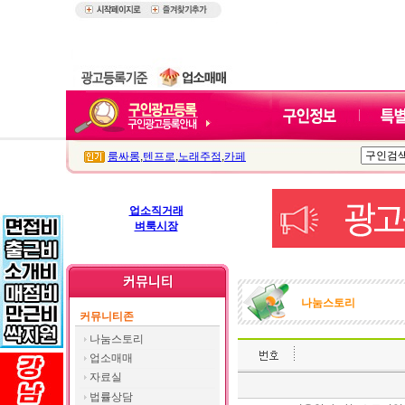
룸싸롱
,
텐프로
,
노래주점
,
카페
업소직거래
벼룩시장
나눔스토리
커뮤니티존
나눔스토리
업소매매
자료실
법률상담