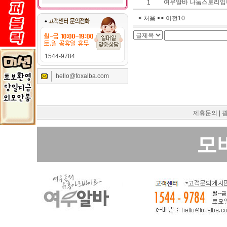
여우알바 나눔스토리입
1
<
처음
<<
이전10
1544-9784
hello@foxalba.com
제휴문의
|
모