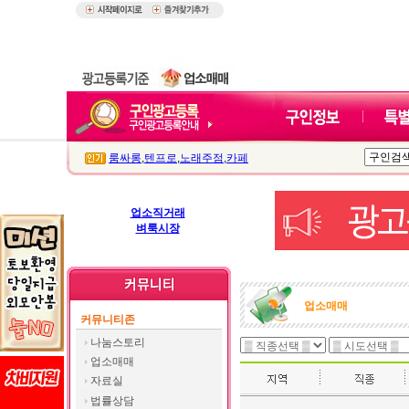
룸싸롱
,
텐프로
,
노래주점
,
카페
업소직거래
벼룩시장
업소매매
커뮤니티존
나눔스토리
업소매매
자료실
법률상담