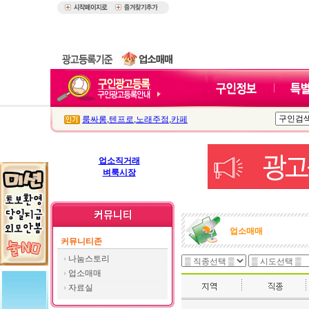
룸싸롱
,
텐프로
,
노래주점
,
카페
업소직거래
벼룩시장
업소매매
커뮤니티존
나눔스토리
업소매매
자료실