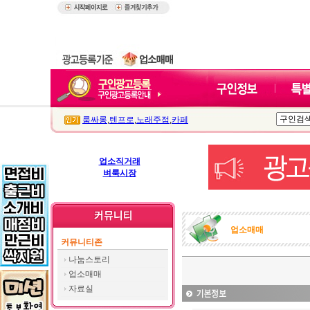
룸싸롱
,
텐프로
,
노래주점
,
카페
업소직거래
벼룩시장
업소매매
커뮤니티존
나눔스토리
업소매매
자료실