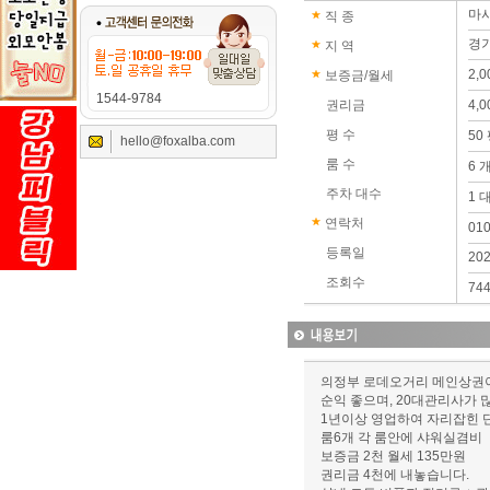
마
직 종
경기
지 역
2,
보증금/월세
1544-9784
권리금
4,
평 수
50
hello@foxalba.com
룸 수
6 
주차 대수
1 
연락처
01
등록일
202
조회수
74
의정부 로데오거리 메인상권
순익 좋으며, 20대관리사가 
1년이상 영업하여 자리잡힌 
룸6개 각 룸안에 샤워실겸비
보증금 2천 월세 135만원
권리금 4천에 내놓습니다.