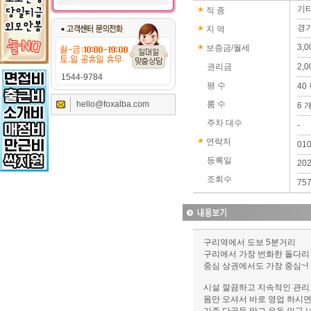
기
직 종
경기
지 역
3,
보증금/월세
권리금
2,
1544-9784
평 수
40
hello@foxalba.com
룸 수
6 
주차 대수
-
연락처
01
등록일
202
조회수
75
구리역에서 도보 5분거리
구리에서 가장 번화한 돌다리
중심 상권에서도 가장 중심~!
시설 깔끔하고 지속적인 관
몸만 오셔서 바로 영업 하시