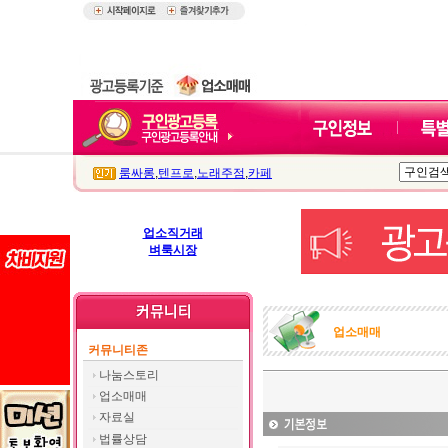
룸싸롱
,
텐프로
,
노래주점
,
카페
업소직거래
벼룩시장
업소매매
커뮤니티존
나눔스토리
업소매매
자료실
법률상담