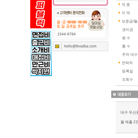
직 종
지 역
보증금/월
권리금
1544-9784
평 수
hello@foxalba.com
룸 수
주차 대수
연락처
등록일
조회수
대구 두산
월 매출 