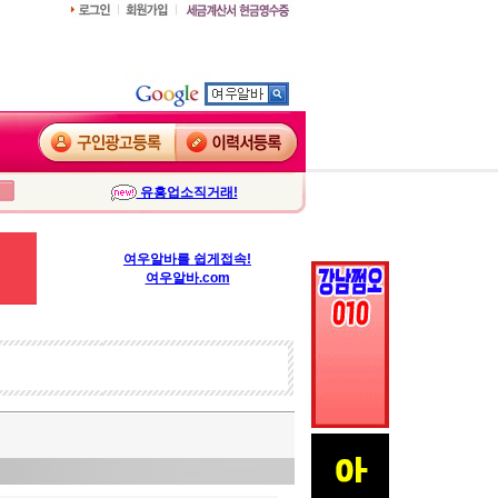
유흥업소직거래!
여우알바를 쉽게접속!
여우알바.com