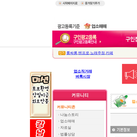
룸싸롱
,
텐프로
,
노래주점
,
카페
업소직거래
벼룩시장
업
커뮤니티존
나눔스토리
업소매매
자료실
법률상담