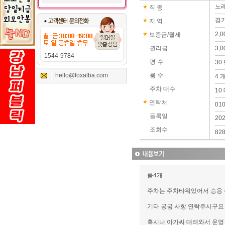
노래
직 종
경기
지 역
2,
보증금/월세
권리금
3,
1544-9784
평 수
30
hello@foxalba.com
룸 수
4 
주차 대수
10
연락처
01
등록일
202
조회수
82
룸4개
주차는 주차타워있어서 승용
기타 궁굼 사항 연락주시구요
혹시나 아가씨 대려와서 운