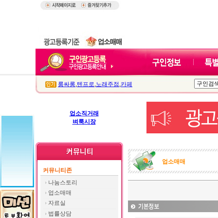
룸싸롱
,
텐프로
,
노래주점
,
카페
업소직거래
벼룩시장
업소매매
커뮤니티존
나눔스토리
업소매매
자료실
법률상담