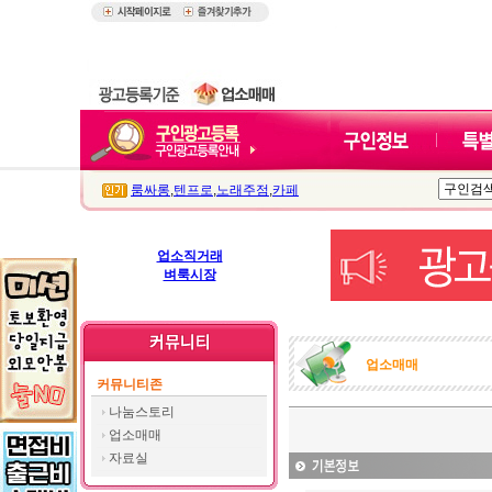
룸싸롱
,
텐프로
,
노래주점
,
카페
업소직거래
벼룩시장
업소매매
커뮤니티존
나눔스토리
업소매매
자료실