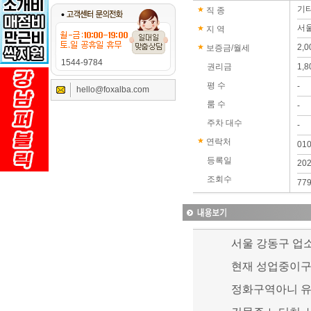
기
직 종
서울
지 역
2,
보증금/월세
1544-9784
권리금
1,
평 수
-
hello@foxalba.com
룸 수
-
주차 대수
-
연락처
01
등록일
202
조회수
77
서울 강동구 업
현재 성업중이구
정화구역아니 유