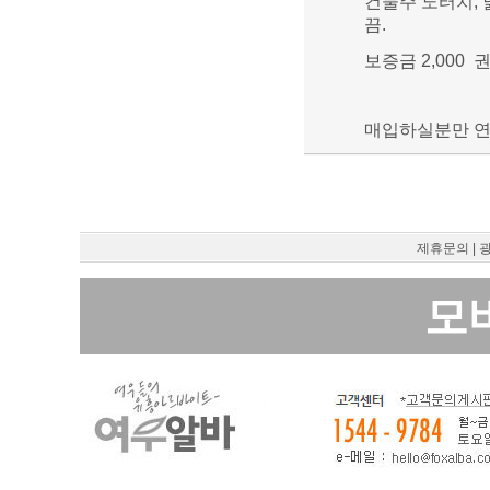
건물주 노터치, 
끔.
보증금 2,000 권
매입하실분만 연락주
제휴문의
|
모