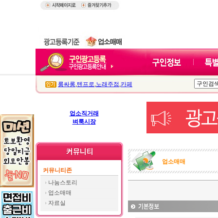
룸싸롱
,
텐프로
,
노래주점
,
카페
업소직거래
벼룩시장
업소매매
커뮤니티존
나눔스토리
업소매매
자료실