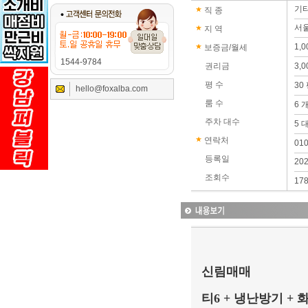
기
직 종
서울
지 역
1,
보증금/월세
1544-9784
권리금
3,
평 수
30
hello@foxalba.com
룸 수
6 
주차 대수
5 
연락처
01
등록일
202
조회수
17
신림매매
티6 + 냉난방기 +