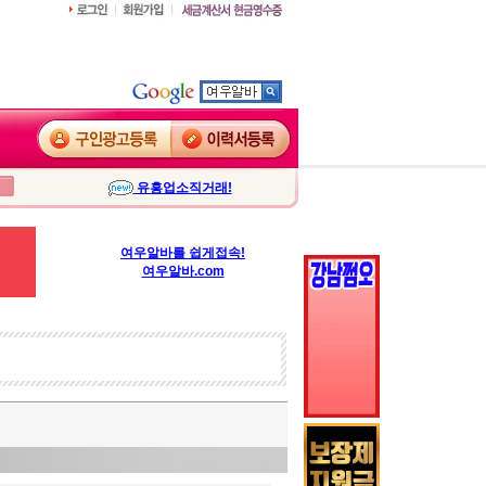
유흥업소직거래!
여우알바를 쉽게접속!
여우알바.com