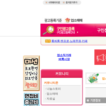
룸싸롱
,
텐프로
,
노래주점
,
카페
업소직거래
벼룩시장
업
커뮤니티존
나눔스토리
업소매매
자료실