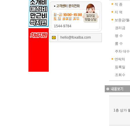
직 종
지 역
보증금/월
1544-9784
권리금
평 수
hello@foxalba.com
룸 수
주차 대수
연락처
등록일
조회수
1층 상가 