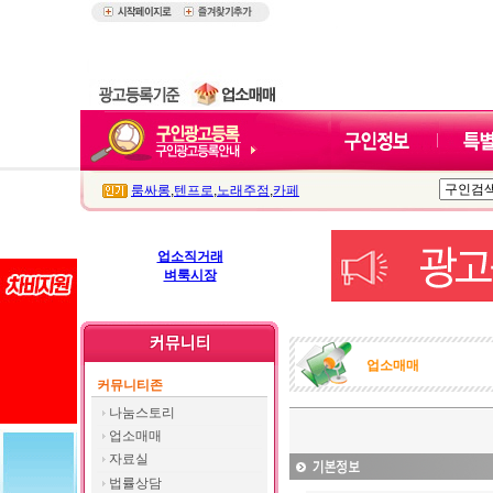
룸싸롱
,
텐프로
,
노래주점
,
카페
업소직거래
벼룩시장
업소매매
커뮤니티존
나눔스토리
업소매매
자료실
법률상담