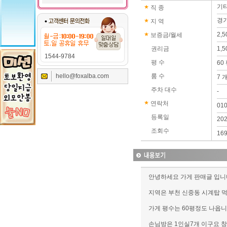
기
직 종
경기
지 역
2,
보증금/월세
권리금
1,
1544-9784
평 수
60
hello@foxalba.com
룸 수
7 
주차 대수
-
연락처
01
등록일
202
조회수
16
안녕하세요 가게 판매글 입니
지역은 부천 신중동 시계탑 
가게 평수는 60평정도 나옵
손님방은 1인실7개 이구요 