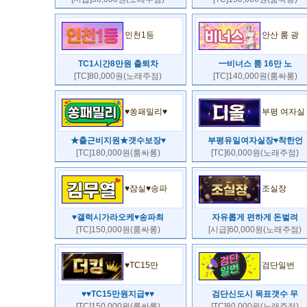
인천1등
안산 룸 광
TC1시간8만원 출퇴차
━비너스 룸 16만 노
[TC]80,000원(노래주점)
[TC]140,000원(룸싸롱)
♥쏭패밀리♥
부평 여자실
★출근비지원★갯수보장♥
부평유일여자실장♥착한언
[TC]180,000원(룸싸롱)
[TC]60,000원(노래주점)
♥잠실♥송파
조실장
♥갤럭시가라오케♥송파최
자유롭게 편하게 돈벌려
[TC]150,000원(룸싸롱)
[시급]60,000원(노래주점)
♥TC15만
검단일번
♥♥TC15만원지급♥♥
검단신도시 목표갯수 무
[TC]150,000원(룸싸롱)
[TC]80,000원(노래주점)