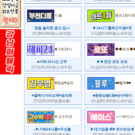
디올
쩜프1등아
정말 솔직한 광고 입니
▶24시♡출퇴근지원♥갯
[TC]80,000원(노래주점)
[시급]60,000원(노래주점)
■그린24시
◆◆로또◆
■가락 24시간 근무
▶▶천안 로또 모르
[TC]120,000원(노래주점)
[시급]100,000원(노래주점)
♥잠실♥송파
■■블루■■
♥갤럭시가라오케♥송파최
■중랑상봉1등■순수테이
[TC]150,000원(룸싸롱)
[시급]60,000원(노래주점)
♥ 고수익전
┏━에이스
┌▶가락24시룸♥우선클
▶대기없음◀▶갯수보장◀
[TC]180,000원(룸싸롱)
[TC]80,000원(노래주점)