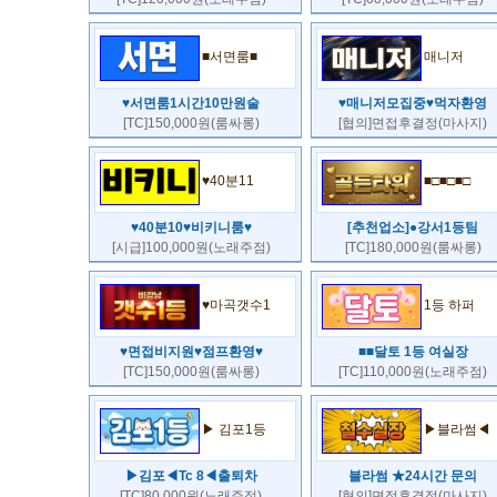
■서면룸■
매니저
♥서면룸1시간10만원술
♥매니저모집중♥먹자환영
[TC]150,000원(룸싸롱)
[협의]면접후결정(마사지)
♥40분11
■□■□■□
♥40분10♥비키니룸♥
[추천업소]●강서1등팀
[시급]100,000원(노래주점)
[TC]180,000원(룸싸롱)
♥마곡갯수1
1등 하퍼
♥면접비지원♥점프환영♥
■■달토 1등 여실장
[TC]150,000원(룸싸롱)
[TC]110,000원(노래주점)
▶ 김포1등
▶블라썸◀
▶김포◀Tc 8◀출퇴차
블라썸 ★24시간 문의
[TC]80,000원(노래주점)
[협의]면접후결정(마사지)