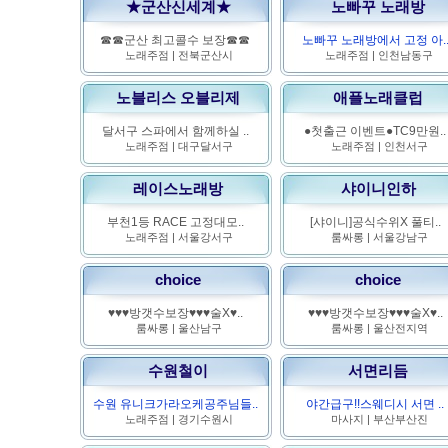
★군산신세계★
노빠꾸 노래방
☎☎군산 최고콜수 보장☎☎
노빠꾸 노래방에서 고정 아.
노래주점
|
전북군산시
노래주점
|
인천남동구
노블리스 오블리제
애플노래클럽
달서구 스파에서 함께하실 ..
●첫출근 이벤트●TC9만원..
노래주점
|
대구달서구
노래주점
|
인천서구
레이스노래방
샤이니인하
부천1등 RACE 고정대모..
[샤이니]공식수위X 풀티..
노래주점
|
서울강서구
룸싸롱
|
서울강남구
choice
choice
♥♥♥방갯수보장♥♥♥술X♥..
♥♥♥방갯수보장♥♥♥술X♥..
룸싸롱
|
울산남구
룸싸롱
|
울산전지역
수원철이
서면리듬
수원 유니크가라오케공주님들..
야간급구!!스웨디시 서면 ..
노래주점
|
경기수원시
마사지
|
부산부산진