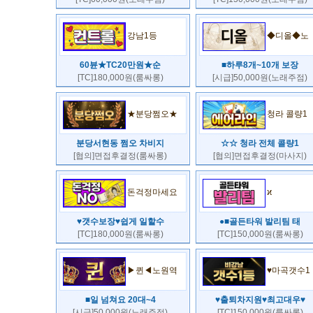
강남1등
◆디올◆노
60뷴★TC20만원★순
■하루8개~10개 보장
[TC]180,000원(룸싸롱)
[시급]50,000원(노래주점)
★분당쩜오★
청라 콜량1
분당서현동 쩜오 차비지
☆☆ 청라 전체 콜량1
[협의]면접후결정(룸싸롱)
[협의]면접후결정(마사지)
돈걱정마세요
ϰ
♥갯수보장♥쉽게 일할수
●■골든타워 발리팀 태
[TC]180,000원(룸싸롱)
[TC]150,000원(룸싸롱)
▶퀸◀노원역
♥마곡갯수1
■일 넘쳐요 20대~4
♥출퇴차지원♥최고대우♥
[시급]50,000원(노래주점)
[TC]150,000원(룸싸롱)