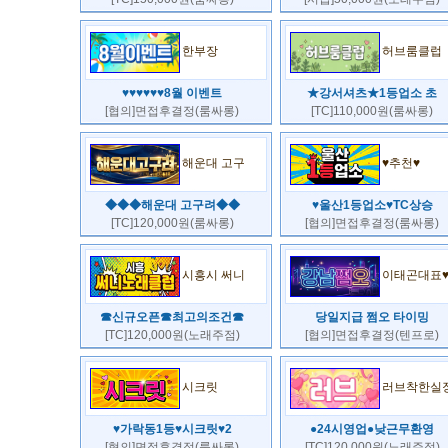
한부장
허브룸클럽
♥♥♥♥♥♥8월 이벤트
★강서셔츠★1등업소 초
[협의]면접후결정(룸싸롱)
[TC]110,000원(룸싸롱)
해운대 고구
♥추천♥
◆◆◆해운대 고구려◆◆
♥울산1등업소♥TC상승
[TC]120,000원(룸싸롱)
[협의]면접후결정(룸싸롱)
시흥시 써니
이태곤대표
☎신규오픈☎최고의조건☎
당일지급 쩜오 타이밍
[TC]120,000원(노래주점)
[협의]면접후결정(텐프로)
시크릿
러브착한실
♥가락동1등♥시크릿♥2
●24시영업●낮근무환영
[협의]면접후결정(룸싸롱)
[TC]120,000원(노래주점)