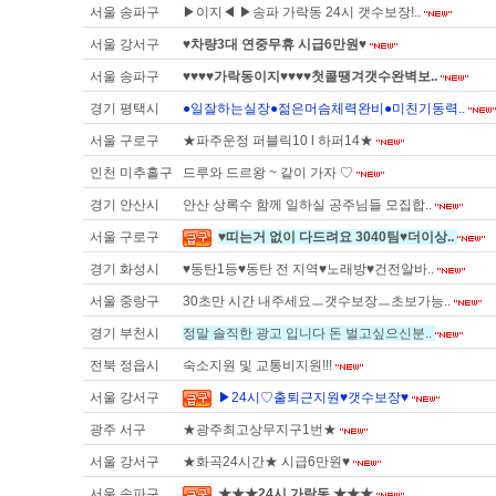
서울 송파구
▶이지◀ ▶송파 가락동 24시 갯수보장!..
서울 강서구
♥차량3대 연중무휴 시급6만원♥
서울 송파구
♥♥♥♥가락동이지♥♥♥♥첫콜땡겨갯수완벽보..
경기 평택시
●일잘하는실장●젊은머슴체력완비●미친기동력..
서울 구로구
★파주운정 퍼블릭10 l 하퍼14★
인천 미추홀구
드루와 드르왕 ~ 같이 가자 ♡
경기 안산시
안산 상록수 함께 일하실 공주님들 모집합..
서울 구로구
♥띠는거 없이 다드려요 3040팀♥더이상..
경기 화성시
♥동탄1등♥동탄 전 지역♥노래방♥건전알바..
서울 중랑구
30초만 시간 내주세요ㅡ갯수보장ㅡ초보가능..
경기 부천시
정말 솔직한 광고 입니다 돈 벌고싶으신분..
전북 정읍시
숙소지원 및 교통비지원!!!
서울 강서구
▶24시♡출퇴근지원♥갯수보장♥
광주 서구
★광주최고상무지구1번★
서울 강서구
★화곡24시간★ 시급6만원♥
서울 송파구
★★★24시 가락동 ★★★