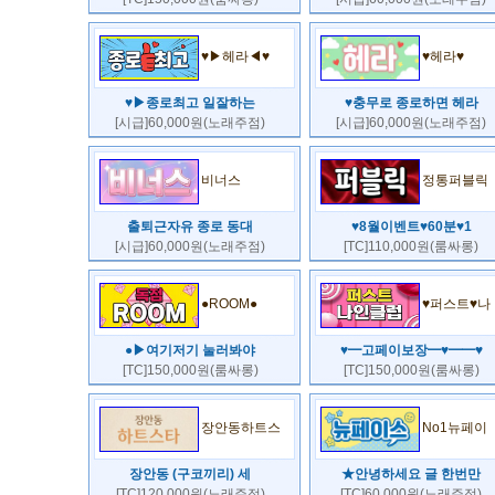
♥▶헤라◀♥
♥헤라♥
♥▶종로최고 일잘하는
♥충무로 종로하면 헤라
[시급]60,000원(노래주점)
[시급]60,000원(노래주점)
비너스
정통퍼블릭
출퇴근자유 종로 동대
♥8월이벤트♥60분♥1
[시급]60,000원(노래주점)
[TC]110,000원(룸싸롱)
●ROOM●
♥퍼스트♥나
●▶여기저기 눌러봐야
♥━고페이보장━♥━━♥
[TC]150,000원(룸싸롱)
[TC]150,000원(룸싸롱)
장안동하트스
No1뉴페이
장안동 (구코끼리) 세
★안녕하세요 글 한번만
[TC]120,000원(노래주점)
[TC]60,000원(노래주점)