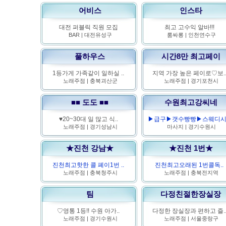
어비스
인스타
대전 퍼블릭 직원 모집
최고 고수익 알바!!!
BAR
|
대전유성구
룸싸롱
|
인천연수구
풀하우스
시간8만 최고페이
1등가게 가족같이 일하실 ..
지역 가장 높은 페이로♡보.
노래주점
|
충북괴산군
노래주점
|
경기포천시
■■ 도도 ■■
수원최고강씨네
♥20~30대 일 많고 식..
▶급구▶갯수빵빵▶스웨디시 .
노래주점
|
경기성남시
마사지
|
경기수원시
★진천 강남★
★진천 1번★
진천최고핫한 콜 폐이1번 ..
진천최고오래된 1번콜독..
노래주점
|
충북청주시
노래주점
|
충북전지역
팀
다정친절한장실장
♡영통 1등!! 수원 아가..
다정한 장실장과 편하고 즐.
노래주점
|
경기수원시
노래주점
|
서울중랑구