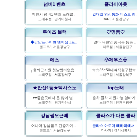
넘버1 벤츠
플라이아웃
이천시 넘버1 벤츠 노래클..
일대일 영상통화 테스트 멤.
노래주점
|
경기이천시
BAR
|
서울강남구
루이즈 블랙
♡명품♡
◆강남프라이빗 멤버십 1프..
알바 대환영 중곡동 능동 ..
텐프로/
|
서울강남구
노래주점
|
서울광진구
에스
♧제우스♧
┌출퇴근지원 첫날찡비없음 ..
☆☆35~50대여직원구함☆.
노래주점
|
서울강서구
노래주점
|
서울강북구
★안산1등★텍사스노
top노래
♥♥좋은곳에서 돈 많이 벌..
출차 콜차 지원가능 알바가.
노래주점
|
경기안산시
노래주점
|
인천부평구
강남쩜오근배
클라스가 다른 클라
어나더 강남쩜오 단층가게 ..
클라스 아로마 테라피에서 .
텐프로/
|
서울강남구
마사지
|
경기시흥시