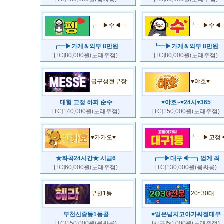
┏━▶수◀━
┗━▶수◀
┏━▶가게＆외부 8만원
┗━▶가게＆외부 8만원
[TC]80,000원(노래주점)
[TC]80,000원(노래주점)
급구성현부장
♥야호♥
대형 고정 하퍼 순수
♥야호~♥24시♥365
[TC]140,000원(노래주점)
[TC]150,000원(노래주점)
♥카카오♥
┗━▶고정
★화곡24시간★ 시급6
┏━▶대구◀━┓업계 최
[TC]60,000원(노래주점)
[TC]130,000원(룸싸롱)
부천1등
20~30대
부천신중동1등콜
♥일은넘치고아가씨절대부
[TC]150,000원(룸싸롱)
[시급]50,000원(노래주점)