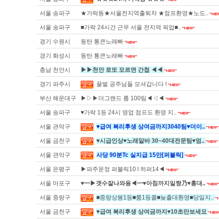
서울 송파구
★가락동★서울전지역출퇴차 ★점프환영★노도..
서울 송파구
■가락 24시간 근무 서울 전지역 픽업■..
경기 수원시
동탄 통큰노래빠
경기 화성시
동탄 통큰노래빠
충남 천안시
▶▶천안 로또 모르면 간첩 ◀◀
경기 파주시
꿀벌 공주님들 모셔갑니다 !
부산 해운대구
▶▷▶더그랜드 룸 100팀◀◁◀
서울 송파구
♥가락 1등 24시 영업 점프도 환영 지..
서울 관악구
♥급여 복리후생 상여금까지3040팀♥더이..
서울 금천구
♥시급인상♥노래알바 30~40대전문팀♥엄..
서울 관악구
사당 90분Tc 실지급 15만[퍼블릭]
서울 은평구
▶파주운정 퍼블릭10 l 하퍼14◀
서울 마포구
♥━▶갯수잘나와용◀━♥아침까지일짱乃♥홍대..
서울 중랑구
■중랑상봉1등■룸1등콜■늦출대환영■당일지..
서울 금천구
♥급여 복리후생 상여금까지♥10초만보세요