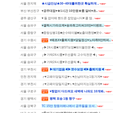
서울 전지역
★시급인상★30~40대를위한곳 확실하게 ..
부산 부산진구
♥공주대접♥★1시간 10만원★룸 알바♥초..
광주 광산구
♥ 돌 잡이때 핸드폰 잡았습니다♥ 콜 많..
서울 송파구
♥갤럭시가라오케♥송파최고티씨10만♥이벤트..
서울 중랑구
■중랑상봉1등■순수테이블■늦출대환영■갯수..
경기 수원시
♥떼초X♥출퇴지원♥당일정산♥노타취9만하퍼..
서울 송파구
┌▶24시룸■기본5T보장■테이블전문◀┐
서울 송파구
┌▶가락24시룸♥우선클릭 고수익전문◀┐
서울 송파구
┌▶가락24시룸♥우선클릭◀┐
경기 부천시
▶대기없음◀▶갯수보장◀▶출퇴지원◀
인천 전지역
┏♥고페이당일지급♥┓♥손님터지는1등가게♥
경기 부천시
┏♥고페이당일지급♥┓♥손님터지는1등가게♥
서울 구로구
♥찡없이 다드려요 새벽에 나와도 10개봐..
경기 평택시
평택 포승 1등 짱구
서울 강북구
TC 15만 창동아레나에서 공주들을 모셔..