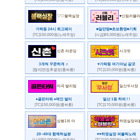
♡♡블랙실장
♥신림러블
가락동 24시 최고페이
■일만땅■초보환영■기회
[TC]150,000원(노래주점)
[시급]65,000원(노래주점)
신촌 라운딩
시크릿
3개씩 꾸준하게 ♬
♥가락동 여기아님 갈곳
[협의]면접후결정(룸싸롱)
[TC]120,000원(룸싸롱)
마곡 발리팀
일산우사장
●골든타워 ●메인 발리
일산 1등 하퍼 ! !
[TC]150,000원(룸싸롱)
[TC]170,000원(룸싸롱)
상봉1위 아
하영실장퍼
20~40대 함께하실분
♥♥하영실장 퍼블릭노래
[시급]50,000원(노래주점)
[TC]150,000원(노래주점)