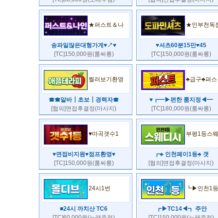
★퍼스트＆나
★인부천독
송파일많은대형가게♥↗♥
♥셔츠60분15만♥45
[TC]150,000원(룸싸롱)
[TC]150,000원(룸싸롱)
찔러보기환영
♣급구♣퍼스
☎☎알바┃초보┃경력자☎
♥┏━▶편한 룸지정◀━
[협의]면접후결정(마사지)
[TC]180,000원(룸싸롱)
♥마곡갯수1
부평1등스
♥면접비지원♥점프환영♥
┏♣ 인천페이1등♣ 갯
[TC]150,000원(룸싸롱)
[협의]면접후결정(마사지)
24시1번
┗▶인천1
■24시 까치산 TC6
┏▶TC14◀┓ 주안
[TC]60,000원(노래주점)
[TC]150,000원(노래주점)