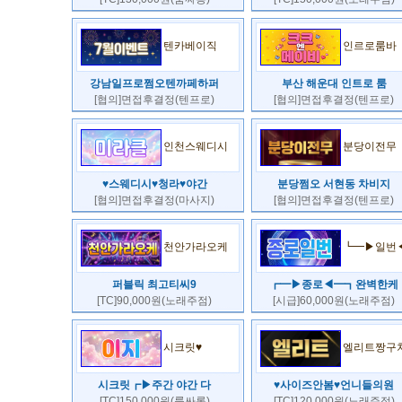
텐카베이직
인르로룸바
강남일프로쩜오텐까페하퍼
부산 해운대 인트로 룸
[협의]면접후결정(텐프로)
[협의]면접후결정(텐프로)
인천스웨디시
분당이전무
♥스웨디시♥청라♥야간
분당쩜오 서현동 차비지
[협의]면접후결정(마사지)
[협의]면접후결정(텐프로)
천안가라오케
┗━▶일번
퍼블릭 최고티씨9
┏━▶종로◀━┓완벽한케
[TC]90,000원(노래주점)
[시급]60,000원(노래주점)
시크릿♥
엘리트짱구
시크릿┏▶주간 야간 다
♥사이즈안봄♥언니들의원
[TC]150,000원(룸싸롱)
[TC]120,000원(노래주점)