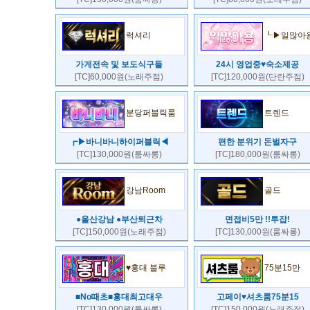
럭셔리
┖▶일많아
가게전속 및 보도식구들
24시 영업중♥숙소제공
[TC]60,000원(노래주점)
[TC]120,000원(단란주점)
분당퍼블릭룸
트렌드
┏▶바니바니하이퍼블릭◀
편한 분위기 돈벌자구
[TC]130,000원(룸싸롱)
[TC]180,000원(룸싸롱)
강남Room
골드
●울산강남 ●부산퇴근차
면접비5만 !!투잡!
[TC]150,000원(노래주점)
[TC]130,000원(룸싸롱)
♥홍대 블루
75분15만
■No때초■홍대최고대우
고페이♥셔츠룸75분15
[TC]130,000원(룸싸롱)
[TC]150,000원(노래주점)