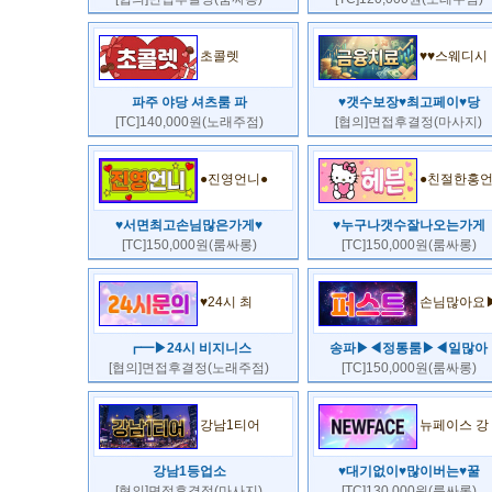
초콜렛
♥♥스웨디시
파주 야당 셔츠룸 파
♥갯수보장♥최고페이♥당
[TC]140,000원(노래주점)
[협의]면접후결정(마사지)
●진영언니●
●친절한홍
♥서면최고손님많은가게♥
♥누구나갯수잘나오는가게
[TC]150,000원(룸싸롱)
[TC]150,000원(룸싸롱)
♥24시 최
손님많아요
┏━▶24시 비지니스
송파▶◀정통룸▶◀일많아
[협의]면접후결정(노래주점)
[TC]150,000원(룸싸롱)
강남1티어
뉴페이스 강
강남1등업소
♥대기없이♥많이버는♥꿀
[협의]면접후결정(마사지)
[TC]130,000원(룸싸롱)