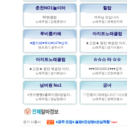
춘천NO1놀이터
힐탑
90분클럽
여우님 모십니다
노래주점
|
강원춘천시
노래주점
|
전북전지역
루비룸카페
아지트노래클럽
♥룸카페♥루비♥14T♥상무..
★고정★ 동탄 북광장 아지.
텐프로/
|
광주서구
노래주점
|
경기수원시
아지트노래클럽
☆☆스 타 ☆☆
★고정★ 동탄 북광장 아지..
♥♥♥30대40대♥♥♥공주..
노래주점
|
경기화성시
노래주점
|
인천부평구
넘버원 No1
궁녀
v갯수빵빵v출퇴지원v당일지..
♡안동이 대세입니다♡시스템.
노래주점
|
경남창원시
노래주점
|
경북안동시
경기 시흥시
●공주 모집● 술방x진상방x손님착함