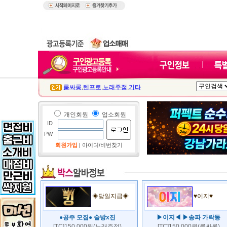
룸싸롱
,
텐프로
,
노래주점
,
기타
개인회원
업소회원
ID
PW
회원가입
|
아이디/비번찾기
◈당일지급◈
♥이지♥
●공주 모집● 술방x진
▶이지◀ ▶송파 가락동
[TC]150,000원(노래주점)
[TC]150,000원(룸싸롱)