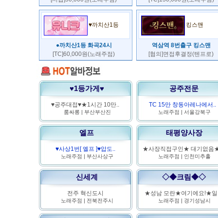
♥까치산1등
킹스맨
●까치산1등 화곡24시
역삼역 8번출구 킹스맨
[TC]60,000원(노래주점)
[협의]면접후결정(텐프로)
♥1등가게♥
공주전문
♥공주대접♥★1시간 10만..
TC 15만 창동아레나에서..
룸싸롱
|
부산부산진
노래주점
|
서울강북구
엘프
태평양사장
♥사상1번[ 엘프 ]♥압도..
★사장직접구인★ 대기없음★.
노래주점
|
부산사상구
노래주점
|
인천미추홀
신세계
◇◆크림◆◇
전주 혁신도시
★성남 모란★여기에요!★일.
노래주점
|
전북전주시
노래주점
|
경기성남시