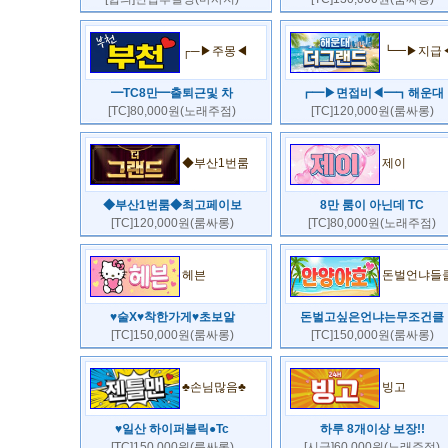
┌─▶주몽◀
┗━▶지급
━TC8만━출퇴근및 차
┏━▶면접비◀━┓해운대
[TC]80,000원(노래주점)
[TC]120,000원(룸싸롱)
◆부산1번룸
제이
◆부산1번룸◆최고페이보
8만 룸이 아닌데 TC
[TC]120,000원(룸싸롱)
[TC]80,000원(노래주점)
헤븐
돈벌언냐들
♥술X♥착한가게♥초보알
돈벌고싶은언냐는무조건클
[TC]150,000원(룸싸롱)
[TC]150,000원(룸싸롱)
♣손님많음♣
빙고
♥일산 하이퍼블릭●Tc
하루 8개이상 보장!!
[TC]150,000원(룸싸롱)
[시급]60,000원(노래주점)