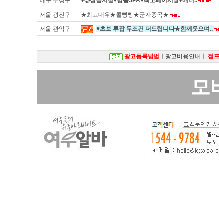
대구 수성구
♥⑤성급시설♥명품SPA♥최고페이시설♥매니..
서울 광진구
★최고대우★콜빵빵★군자중곡★
서울 관악구
♥초보 투잡 무조건 더드립니다★함께웃으며..
광고등록방법
ㅣ
광고비용안내
ㅣ
점
모